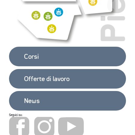
Corsi
Offerte di lavoro
News
Seguici su: