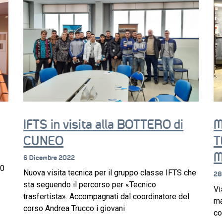
IFTS in visita alla BOTTERO di
M
CUNEO
T
M
6 Dicembre 2022
20
Nuova visita tecnica per il gruppo classe IFTS che
28
sta seguendo il percorso per «Tecnico
Vi
trasfertista». Accompagnati dal coordinatore del
ma
corso Andrea Trucco i giovani
co