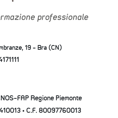
embranze, 19 - Bra (CN)
4171111
CNOS-FAP Regione Piemonte
15410013 • C.F. 80097760013