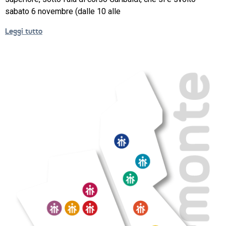
sabato 6 novembre (dalle 10 alle
NEWS
Leggi tutto
SETTORI 
PROFESSIONALI
SERVIZI 
AL 
LAVORO
IL 
CENTRO
PROGETTO 
EDUCATIVO
ORIENTAMENTO
QUALITÀ 
E 
ACCREDITAMENTO