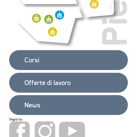
EXTRA
CONTATTI
Corsi
Offerte di lavoro
News
Seguici su: