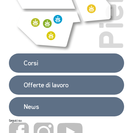
Corsi
Offerte di lavoro
News
Seguici su: