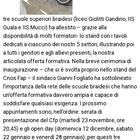
NEWS
tre scuole superiori braidesi (liceo Giolitti Gandino, IIS
SETTORI 
Guala e IIS Mucci) ha allestito – grazie alla
PROFESSIONALI
disponibilità di molti formatori- lo stand con i tavoli
dedicati a ciascuno dei nostri 5 settori, illustrando poi
SERVIZI 
AL 
a tutti i genitori e agli allievi presenti, la nostra
LAVORO
articolata offerta formativa. Nella breve cerimonia di
inaugurazione – che si è svolta proprio nello stand del
IL 
CENTRO
Cnos Fap – il sindaco Gianni Fogliato ha sottolineato
l’importanza della rete delle scuole braidesi che hanno
PROGETTO 
un’offerta formativa davvero ampia è capace di
EDUCATIVO
soddisfare qualsiasi esigenza. I prossimo
ORIENTAMENTO
appuntamenti sono, nell’ordine: serata di
presentazione del Cfp (martedì 23 novembre, ore
QUALITÀ 
20,45) e gli open day (domenica 12 dicembre, sabato
E 
ACCREDITAMENTO
22 gennaio e venerdì 28 gennaio): per questi tre