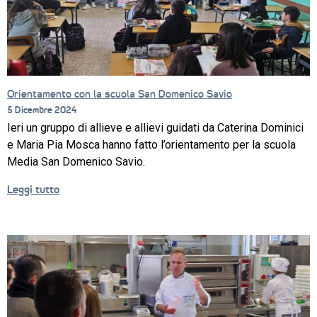
Orientamento con la scuola San Domenico Savio
5 Dicembre 2024
CORSI
Ieri un gruppo di allieve e allievi guidati da Caterina Dominici
NEWS
e Maria Pia Mosca hanno fatto l’orientamento per la scuola
Media San Domenico Savio.
SETTORI 
PROFESSIONALI
Leggi tutto
SERVIZI 
AL 
LAVORO
IL 
CENTRO