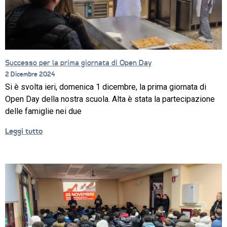
PROGETTO 
EDUCATIVO
ORIENTAMENTO
QUALITÀ 
Successo per la prima giornata di Open Day
E 
2 Dicembre 2024
ACCREDITAMENTO
Si è svolta ieri, domenica 1 dicembre, la prima giornata di
Open Day della nostra scuola. Alta è stata la partecipazione
EXTRA
delle famiglie nei due
CONTATTI
Leggi tutto