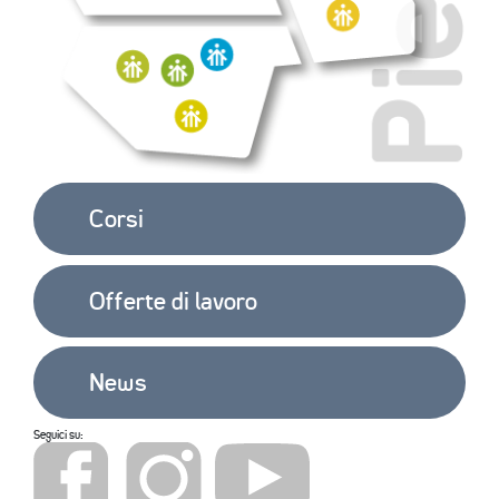
EXTRA
CONTATTI
Corsi
Offerte di lavoro
News
Seguici su: