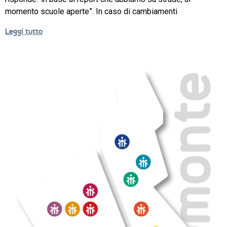
momento scuole aperte”. In caso di cambiamenti
NEWS
Leggi tutto
SETTORI 
PROFESSIONALI
SERVIZI 
AL 
LAVORO
IL 
CENTRO
PROGETTO 
EDUCATIVO
ORIENTAMENTO
QUALITÀ 
E 
ACCREDITAMENTO