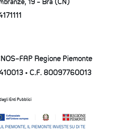
embranze, 19 - Bra (CN)
4171111
CNOS-FAP Regione Piemonte
15410013 • C.F. 80097760013
 dagli Enti Pubblici