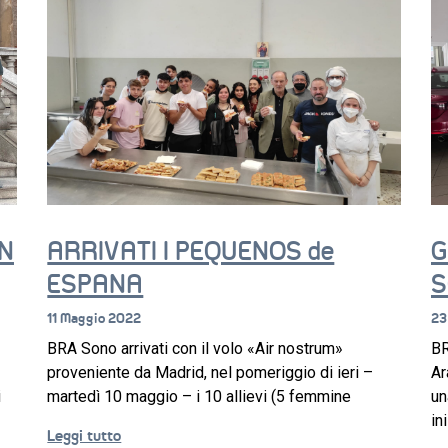
IN
ARRIVATI I PEQUENOS de
G
ESPANA
S
11 Maggio 2022
23
BRA Sono arrivati con il volo «Air nostrum»
BR
proveniente da Madrid, nel pomeriggio di ieri –
Ar
i
martedì 10 maggio – i 10 allievi (5 femmine
un
in
Leggi tutto