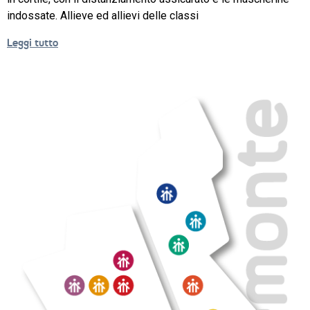
indossate. Allieve ed allievi delle classi
NEWS
Leggi tutto
SETTORI 
PROFESSIONALI
SERVIZI 
AL 
LAVORO
IL 
CENTRO
PROGETTO 
EDUCATIVO
ORIENTAMENTO
QUALITÀ 
E 
ACCREDITAMENTO