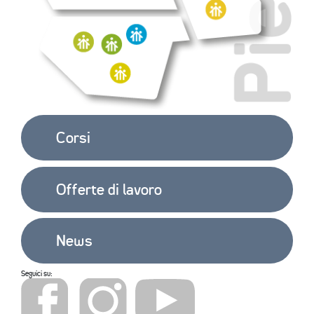
EXTRA
CONTATTI
Corsi
Offerte di lavoro
News
Seguici su: