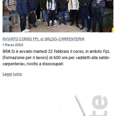
CORSI
NEWS
SETTORI 
PROFESSIONALI
AVVIATO CORSO FPL di SALDO-CARPENTERIA
1 Marzo 2022
SERVIZI 
BRA Si è avviato martedì 22 febbraio il corso, in ambito FpL
AL 
(formazione per il lavoro) di 600 ore per «addetti alla saldo-
LAVORO
carpenteria», rivolto a disoccupati
IL 
Leggi tutto
CENTRO
PROGETTO 
EDUCATIVO
ORIENTAMENTO
QUALITÀ 