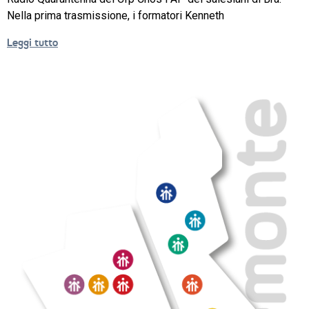
Nella prima trasmissione, i formatori Kenneth
NEWS
Leggi tutto
SETTORI 
PROFESSIONALI
SERVIZI 
AL 
LAVORO
IL 
CENTRO
PROGETTO 
EDUCATIVO
ORIENTAMENTO
QUALITÀ 
E 
ACCREDITAMENTO