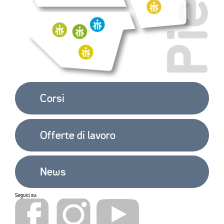
EXTRA
CONTATTI
Corsi
Offerte di lavoro
News
Seguici su: