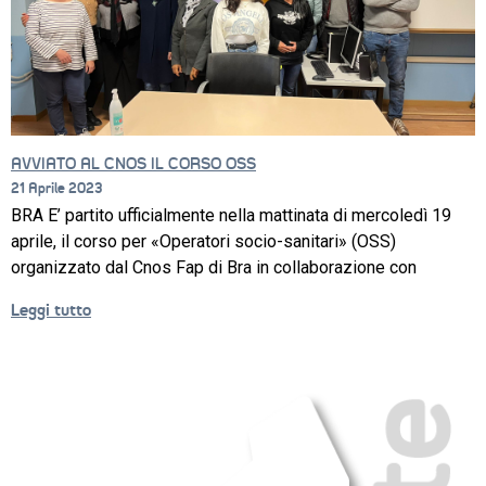
CORSI
NEWS
SETTORI 
PROFESSIONALI
AVVIATO AL CNOS IL CORSO OSS
21 Aprile 2023
SERVIZI 
BRA E’ partito ufficialmente nella mattinata di mercoledì 19
AL 
aprile, il corso per «Operatori socio-sanitari» (OSS)
LAVORO
organizzato dal Cnos Fap di Bra in collaborazione con
IL 
Leggi tutto
CENTRO
PROGETTO 
EDUCATIVO
ORIENTAMENTO
QUALITÀ 