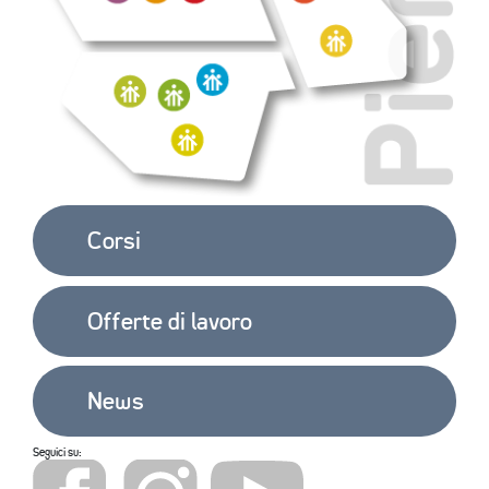
EXTRA
CONTATTI
Corsi
Offerte di lavoro
News
Seguici su: