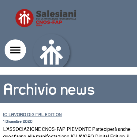
Archivio news
IO LAVORO DIGITAL EDITION
1 Dicembre 2020
L’ASSOCIAZIONE CNOS-FAP PIEMONTE Parteciperà anche
CORSI
quest’anno alla manifestazione IOLAVORO Digital Edition, il