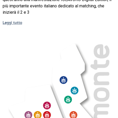
più importante evento italiano dedicato al matching, che
NEWS
inizierà il 2 e 3
SETTORI 
Leggi tutto
PROFESSIONALI
SERVIZI 
AL 
LAVORO
IL 
CENTRO
PROGETTO 
EDUCATIVO
ORIENTAMENTO
QUALITÀ 
E 
ACCREDITAMENTO