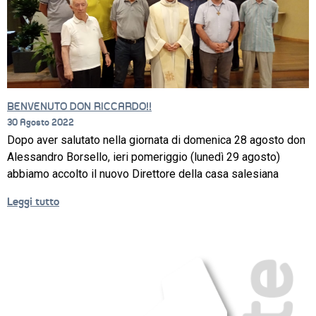
CORSI
NEWS
SETTORI 
PROFESSIONALI
BENVENUTO DON RICCARDO!!
30 Agosto 2022
SERVIZI 
Dopo aver salutato nella giornata di domenica 28 agosto don
AL 
Alessandro Borsello, ieri pomeriggio (lunedì 29 agosto)
LAVORO
abbiamo accolto il nuovo Direttore della casa salesiana
IL 
Leggi tutto
CENTRO
PROGETTO 
EDUCATIVO
ORIENTAMENTO
QUALITÀ 