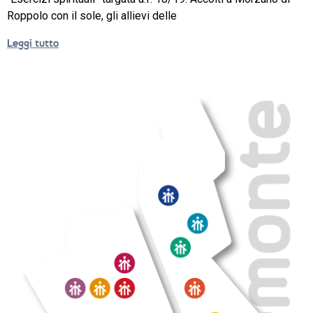
Roppolo con il sole, gli allievi delle
NEWS
Leggi tutto
SETTORI 
PROFESSIONALI
SERVIZI 
AL 
LAVORO
IL 
CENTRO
PROGETTO 
EDUCATIVO
ORIENTAMENTO
QUALITÀ 
E 
ACCREDITAMENTO