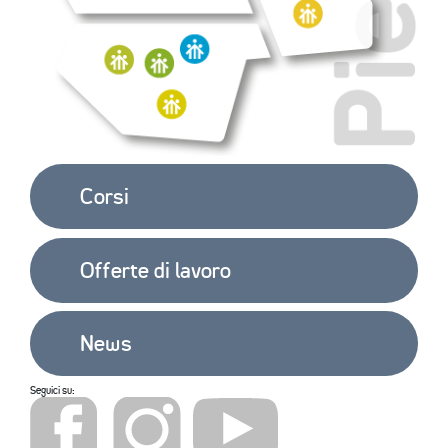
EXTRA
CONTATTI
Corsi
Offerte di lavoro
News
Seguici su: