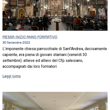
MESSA INIZIO ANNO FORMATIVO
30 Settembre 2022
L’imponente chiesa parrocchiale di Sant’Andrea, decisamente
capiente, era piena di giovani stamani (venerdì 30
settembre): allieve ed allievi del Cfp salesiano,
CORSI
accompagnati dai loro formatori
NEWS
Leggi tutto
SETTORI 
PROFESSIONALI
SERVIZI 
AL 