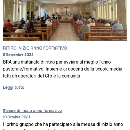
LAVORO
IL 
CENTRO
PROGETTO 
EDUCATIVO
RITIRO INIZIO ANNO FORMATIVO
ORIENTAMENTO
6 Settembre 2022
BRA una mattinata di ritiro per avviare al meglio l’anno
QUALITÀ 
pastorale/formativo. Insieme ai docenti della scuola media
E 
ACCREDITAMENTO
tutti gli operatori del Cfp e la comunità
Leggi tutto
EXTRA
CONTATTI
Messe di inizio anno formativo
10 Ottobre 2021
Il primo gruppo che ha partecipato alla messa di inizio anno