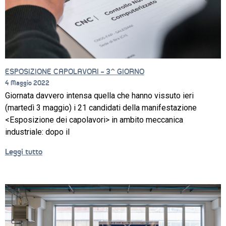
SETTORI 
PROFESSIONALI
SERVIZI 
AL 
LAVORO
ESPOSIZIONE CAPOLAVORI – 3^ GIORNO
4 Maggio 2022
IL 
Giornata davvero intensa quella che hanno vissuto ieri
CENTRO
(martedì 3 maggio) i 21 candidati della manifestazione
PROGETTO 
<Esposizione dei capolavori> in ambito meccanica
EDUCATIVO
industriale: dopo il
ORIENTAMENTO
Leggi tutto
QUALITÀ 
E 
ACCREDITAMENTO
EXTRA