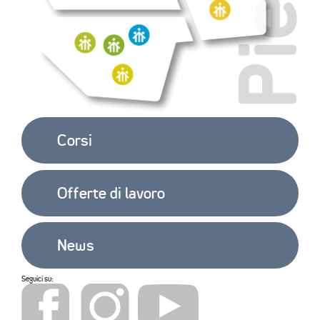
EXTRA
CONTATTI
Corsi
Offerte di lavoro
News
Seguici su: