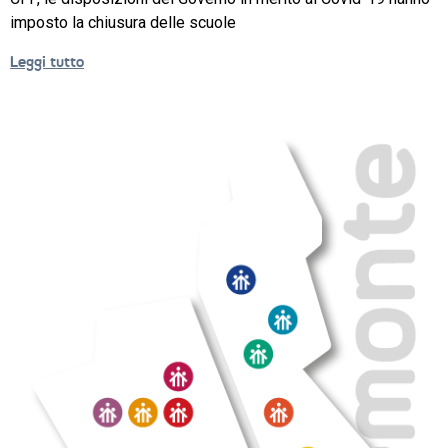
imposto la chiusura delle scuole
NEWS
Leggi tutto
SETTORI 
PROFESSIONALI
SERVIZI 
AL 
LAVORO
IL 
CENTRO
PROGETTO 
EDUCATIVO
ORIENTAMENTO
QUALITÀ 
E 
ACCREDITAMENTO