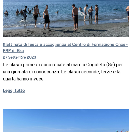
Mattinata di festa e accoglienza al Centro di Formazione Cnos-
CORSI
FAP di Bra
27 Settembre 2023
NEWS
Le classi prime si sono recate al mare a Cogoleto (Ge) per
una giornata di conoscenza. Le classi seconde, terze e la
SETTORI 
PROFESSIONALI
quarta hanno invece
Leggi tutto
SERVIZI 
AL 
LAVORO
IL 
CENTRO