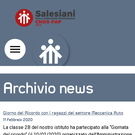
Archivio news
Giorno del Ricordo con i ragazzi del settore Meccanica Auto
11 Febbraio 2020
La classe 2B del nostro istituto ha partecipato alla “Giornata
CORSI
del ricordo” (il 10/02/2020) organizzato dall’Amministrazione