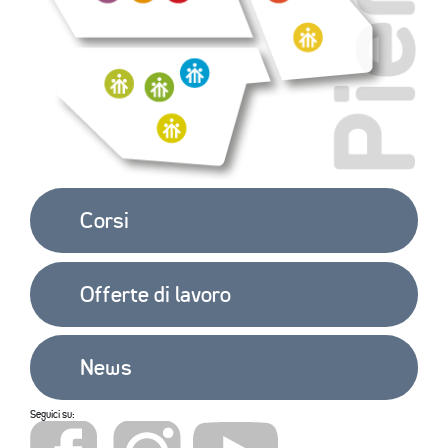
EXTRA
CONTATTI
Corsi
Offerte di lavoro
News
Seguici su: