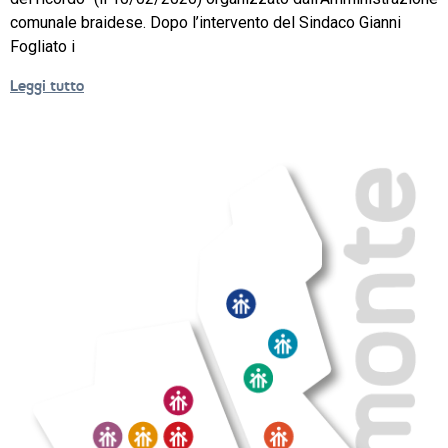
comunale braidese. Dopo l’intervento del Sindaco Gianni
NEWS
Fogliato i
SETTORI 
Leggi tutto
PROFESSIONALI
SERVIZI 
AL 
LAVORO
IL 
CENTRO
PROGETTO 
EDUCATIVO
ORIENTAMENTO
QUALITÀ 
E 
ACCREDITAMENTO