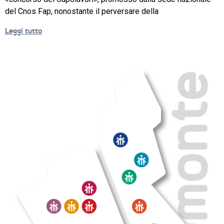
del Cnos Fap, nonostante il perversare della
NEWS
Leggi tutto
SETTORI 
PROFESSIONALI
SERVIZI 
AL 
LAVORO
IL 
CENTRO
PROGETTO 
EDUCATIVO
ORIENTAMENTO
QUALITÀ 
E 
ACCREDITAMENTO