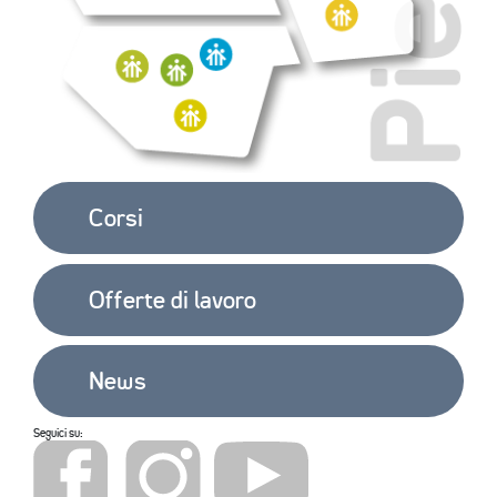
EXTRA
CONTATTI
Corsi
Offerte di lavoro
News
Seguici su: