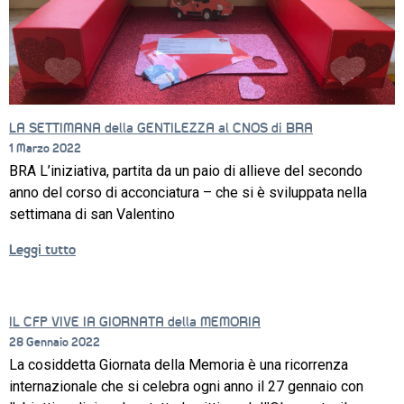
LA SETTIMANA della GENTILEZZA al CNOS di BRA
CORSI
1 Marzo 2022
BRA L’iniziativa, partita da un paio di allieve del secondo
NEWS
anno del corso di acconciatura – che si è sviluppata nella
settimana di san Valentino
SETTORI 
PROFESSIONALI
Leggi tutto
SERVIZI 
AL 
LAVORO
IL CFP VIVE IA GIORNATA della MEMORIA
28 Gennaio 2022
IL 
La cosiddetta Giornata della Memoria è una ricorrenza
CENTRO
internazionale che si celebra ogni anno il 27 gennaio con