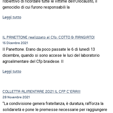
l’obiettivo di ricordare tutte le vittime dell’Olocausto, il
PROGETTO 
EDUCATIVO
genocidio di cui furono responsabili la
Leggi tutto
ORIENTAMENTO
QUALITÀ 
E 
IL PANETTONE realizzato al Cfp: COTTO & MANGIATO!
ACCREDITAMENTO
15 Dicembre 2021
Il Panettone. Erano da poco passate le 6 di lunedì 13
EXTRA
dicembre, quando si sono accese le luci del laboratorio
CONTATTI
agroalimentare del Cfp braidese. Il
Leggi tutto
COLLETTA ALIMENTARE 2021 IL CFP C’ERA!!!
28 Novembre 2021
“La condivisione genera fratellanza, è duratura, rafforza la
solidarietà e pone le premesse necessarie per raggiungere