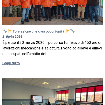
Formazione che crea opportunità
CORSI
21 Aprile 2026
È partito il 30 marzo 2026 il percorso formativo di 150 ore di
NEWS
lavorazioni meccaniche e saldatura, rivolto ad allieve e allievi
SETTORI 
disoccupati nell’ambito del
PROFESSIONALI
Leggi tutto
SERVIZI 
AL 
LAVORO
IL 
CENTRO
PROGETTO 