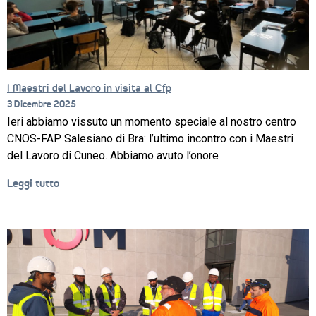
EDUCATIVO
ORIENTAMENTO
QUALITÀ 
E 
I Maestri del Lavoro in visita al Cfp
ACCREDITAMENTO
3 Dicembre 2025
Ieri abbiamo vissuto un momento speciale al nostro centro
EXTRA
CNOS-FAP Salesiano di Bra: l’ultimo incontro con i Maestri
CONTATTI
del Lavoro di Cuneo. Abbiamo avuto l’onore
Leggi tutto