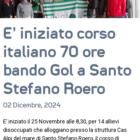
E’ iniziato corso
italiano 70 ore
bando Gol a Santo
CORSI
Stefano Roero
NEWS
SETTORI 
02 Dicembre, 2024
PROFESSIONALI
SERVIZI 
E’ iniziato il 25 Novembre alle 8,30, per 14 allievi
AL 
disoccupati che alloggiano presso la struttura Cas
LAVORO
Alpi del mare di Santo Stefano Roero, il corso di