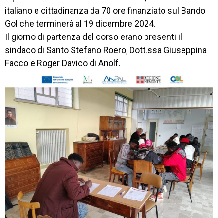
IL 
italiano e cittadinanza da 70 ore finanziato sul Bando
CENTRO
Gol che terminerà al 19 dicembre 2024.
Il giorno di partenza del corso erano presenti il
PROGETTO 
sindaco di Santo Stefano Roero, Dott.ssa Giuseppina
EDUCATIVO
Facco e Roger Davico di Anolf.
ORIENTAMENTO
QUALITÀ 
E 
ACCREDITAMENTO
EXTRA
CONTATTI