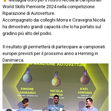
IL 
World Skills Piemonte 2024 nella competizione
CENTRO
Riparazione di Autovetture.
Accompagnato dai colleghi Morra e Ciravegna Nicola
PROGETTO 
ha dimostrato grandi capacità che lo ha portato sul
EDUCATIVO
gradino più alto del podio.
ORIENTAMENTO
Il risultato gli permetterà di partecipare ai campionati
QUALITÀ 
E 
europei previsti per il prossimo anno a Herning in
ACCREDITAMENTO
Danimarca.
EXTRA
CONTATTI