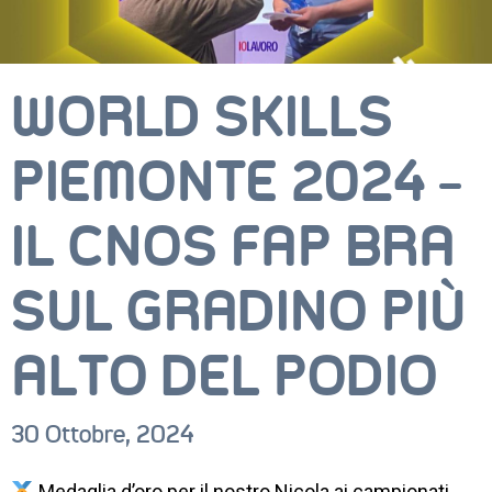
WORLD SKILLS
PIEMONTE 2024 –
IL CNOS FAP BRA
CORSI
SUL GRADINO PIÙ
NEWS
ALTO DEL PODIO
SETTORI 
PROFESSIONALI
30 Ottobre, 2024
SERVIZI 
AL 
LAVORO
Medaglia d’oro per il nostro Nicola ai campionati