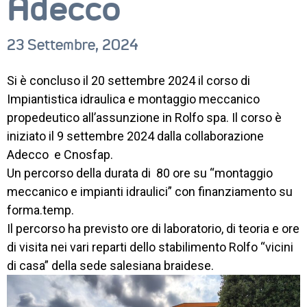
Adecco
LAVORO
23 Settembre, 2024
IL 
CENTRO
Si è concluso il 20 settembre 2024 il corso di
PROGETTO 
EDUCATIVO
Impiantistica idraulica e montaggio meccanico
propedeutico all’assunzione in Rolfo spa. Il corso è
ORIENTAMENTO
iniziato il 9 settembre 2024 dalla collaborazione
Adecco e Cnosfap.
QUALITÀ 
E 
Un percorso della durata di 80 ore su “montaggio
ACCREDITAMENTO
meccanico e impianti idraulici” con finanziamento su
forma.temp.
EXTRA
Il percorso ha previsto ore di laboratorio, di teoria e ore
CONTATTI
di visita nei vari reparti dello stabilimento Rolfo “vicini
di casa” della sede salesiana braidese.