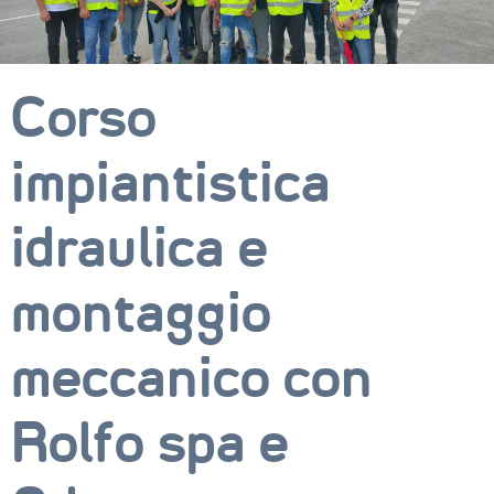
Corso
impiantistica
idraulica e
montaggio
CORSI
meccanico con
NEWS
SETTORI 
Rolfo spa e
PROFESSIONALI
SERVIZI 
AL 