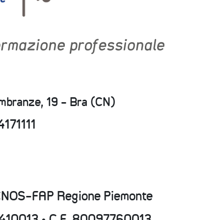
embranze, 19 - Bra (CN)
4171111
CNOS-FAP Regione Piemonte
15410013 • C.F. 80097760013