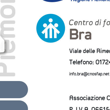
Viale delle Rim
Telefono: 0172
info.bra@cnosfap.net
Associazione 
P. I.V.A. 066