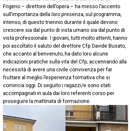
PROFESSIONALI
Frigerio – direttore dell’opera – ha messo l’accento
SERVIZI 
sull’importanza della loro presenza, sul programma,
AL 
intenso, di questo triennio durante il quale devono
LAVORO
crescere sia dal punto di vista umano sia dal punto di
IL 
vista professionale. I giovani, tutti molto attenti, hanno
CENTRO
poi ascoltato il saluto del direttore Cfp Davide Busato,
che accanto al benvenuto, ha dato loro alcune
PROGETTO 
EDUCATIVO
indicazioni pratiche sulla vita del Cfp, accennando alla
necessità di avere una civile convivenza per far
ORIENTAMENTO
fruttare al meglio l’esperienza formativa che si
comincia oggi. Di seguito i ragazzi/e sono stati
QUALITÀ 
E 
accompagnati in aula dai loro referenti corso per
ACCREDITAMENTO
proseguire la mattinata di formazione.
EXTRA
CONTATTI