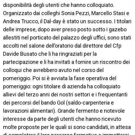
PROFESSIONALI
disponibilità degli utenti che hanno colloquiato.
Organizzato dai colleghi Sonia Pezzi, Marcello Stasi e
SERVIZI 
Andrea Trucco, il Dal-day è stato un successo. I titolari
AL 
LAVORO
delle imprese, dopo aver preso posto sotto i gazebo
allestiti nel porticato del palazzo degli uffici, sono stati
IL 
accolti nel salone dell’oratorio dal direttore del Cfp
CENTRO
Davide Busato che li ha ringraziati per la
PROGETTO 
partecipazione e li ha invitati a fornire un riscontro dei
EDUCATIVO
colloqui che avrebbero avuto nel corso del
pomeriggio. Poi si è avviata la fase operativa del
ORIENTAMENTO
pomeriggio: ogni titolare di azienda ha colloquiato
QUALITÀ 
allievi del terzo anni dei nostri settori e i frequentanti
E 
dei percorsi del bando Gol (saldo-carpenteria e
ACCREDITAMENTO
lavorazioni alimentari). Grande fermento e notevole
EXTRA
interesse da parte degli utenti che hanno ricevuto
molte proposte per le quali si sono candidati, in attesa
CONTATTI