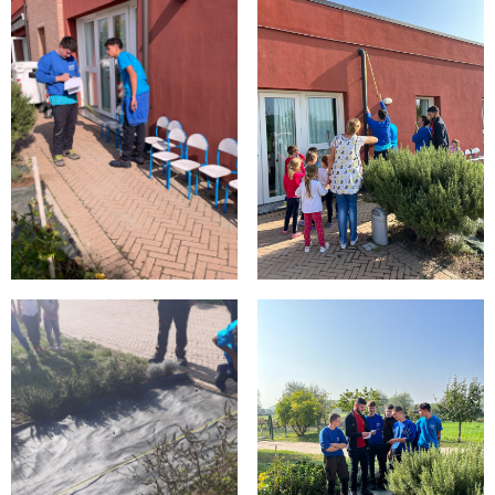
CENTRO
PROGETTO 
EDUCATIVO
ORIENTAMENTO
QUALITÀ 
E 
ACCREDITAMENTO
EXTRA
CONTATTI