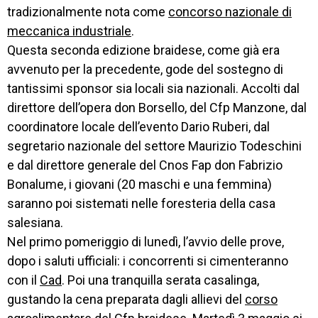
SERVIZI 
tradizionalmente nota come
concorso nazionale di
AL 
LAVORO
meccanica industriale
.
Questa seconda edizione braidese, come già era
IL 
avvenuto per la precedente, gode del sostegno di
CENTRO
tantissimi sponsor sia locali sia nazionali. Accolti dal
PROGETTO 
direttore dell’opera don Borsello, del Cfp Manzone, dal
EDUCATIVO
coordinatore locale dell’evento Dario Ruberi, dal
segretario nazionale del settore Maurizio Todeschini
ORIENTAMENTO
e dal direttore generale del Cnos Fap don Fabrizio
QUALITÀ 
Bonalume, i giovani (20 maschi e una femmina)
E 
saranno poi sistemati nelle foresteria della casa
ACCREDITAMENTO
salesiana.
EXTRA
Nel primo pomeriggio di lunedì, l’avvio delle prove,
dopo i saluti ufficiali: i concorrenti si cimenteranno
CONTATTI
con il
Cad
. Poi una tranquilla serata casalinga,
gustando la cena preparata dagli allievi del
corso