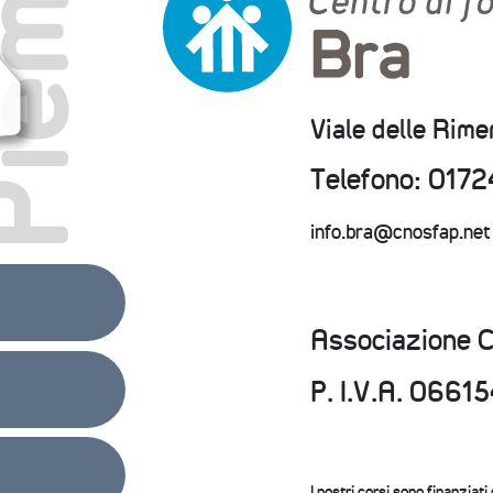
Viale delle Rim
Telefono: 0172
info.bra@cnosfap.net
Associazione 
P. I.V.A. 066
I nostri corsi sono finanziati