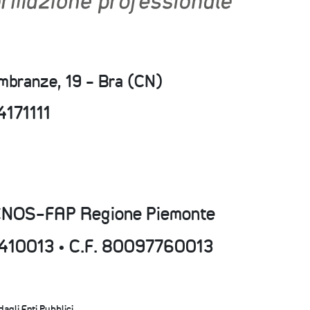
embranze, 19 - Bra (CN)
4171111
CNOS-FAP Regione Piemonte
15410013 • C.F. 80097760013
 dagli Enti Pubblici