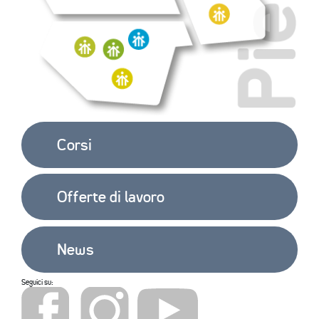
Corsi
Offerte di lavoro
News
Seguici su: