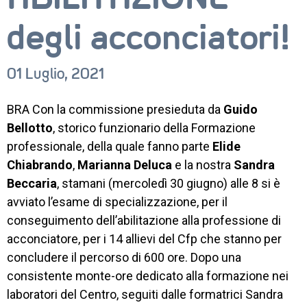
degli acconciatori!
01 Luglio, 2021
BRA Con la commissione presieduta da
Guido
Bellotto
, storico funzionario della Formazione
CORSI
professionale, della quale fanno parte
Elide
Chiabrando
,
Marianna Deluca
e la nostra
Sandra
NEWS
Beccaria
, stamani (mercoledì 30 giugno) alle 8 si è
SETTORI 
avviato l’esame di specializzazione, per il
PROFESSIONALI
conseguimento dell’abilitazione alla professione di
acconciatore, per i 14 allievi del Cfp che stanno per
SERVIZI 
concludere il percorso di 600 ore.
Dopo una
AL 
LAVORO
consistente monte-ore dedicato alla formazione nei
laboratori del Centro, seguiti dalle formatrici Sandra
IL 