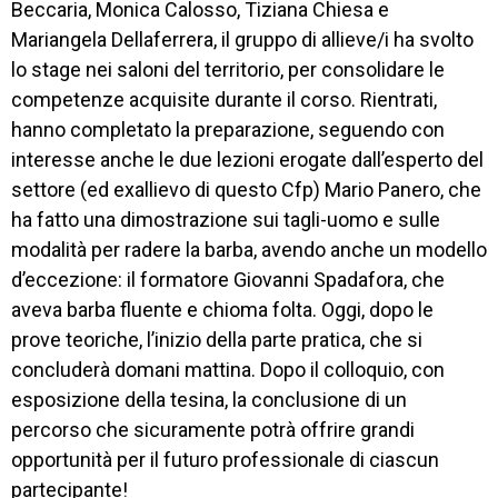
Beccaria, Monica Calosso, Tiziana Chiesa e
CENTRO
Mariangela Dellaferrera, il gruppo di allieve/i ha svolto
PROGETTO 
lo stage nei saloni del territorio, per consolidare le
EDUCATIVO
competenze acquisite durante il corso. Rientrati,
hanno completato la preparazione, seguendo con
ORIENTAMENTO
interesse anche le due lezioni erogate dall’esperto del
QUALITÀ 
settore (ed exallievo di questo Cfp) Mario Panero, che
E 
ha fatto una dimostrazione sui tagli-uomo e sulle
ACCREDITAMENTO
modalità per radere la barba, avendo anche un modello
EXTRA
d’eccezione: il formatore Giovanni Spadafora, che
aveva barba fluente e chioma folta. Oggi, dopo le
CONTATTI
prove teoriche, l’inizio della parte pratica, che si
concluderà domani mattina. Dopo il colloquio, con
esposizione della tesina, la conclusione di un
percorso che sicuramente potrà offrire grandi
opportunità per il futuro professionale di ciascun
partecipante!