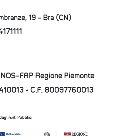
embranze, 19 - Bra (CN)
4171111
CNOS-FAP Regione Piemonte
15410013 • C.F. 80097760013
 dagli Enti Pubblici