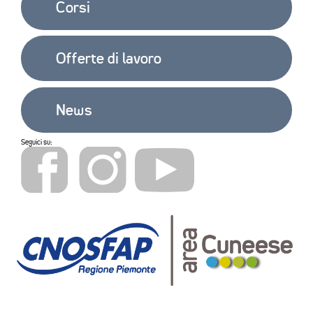
Corsi
Offerte di lavoro
News
Seguici su: