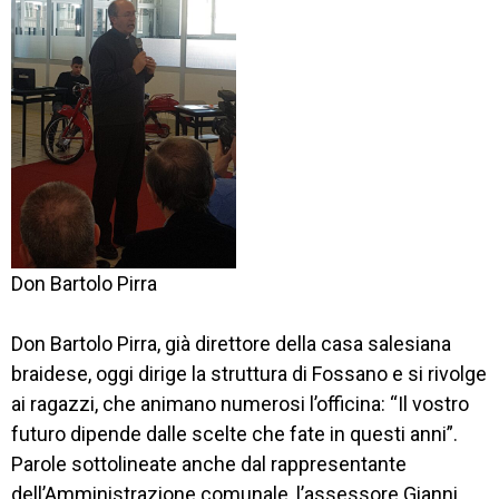
CORSI
NEWS
SETTORI 
PROFESSIONALI
Don Bartolo Pirra
SERVIZI 
AL 
Don Bartolo Pirra, già direttore della casa salesiana
LAVORO
braidese, oggi dirige la struttura di Fossano e si rivolge
IL 
ai ragazzi, che animano numerosi l’officina: “Il vostro
CENTRO
futuro dipende dalle scelte che fate in questi anni”.
Parole sottolineate anche dal rappresentante
PROGETTO 
dell’Amministrazione comunale, l’assessore Gianni
EDUCATIVO