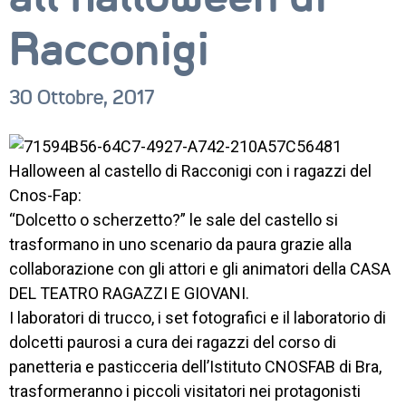
Racconigi
30 Ottobre, 2017
CORSI
NEWS
Halloween al castello di Racconigi con i ragazzi del
Cnos-Fap:
SETTORI 
“Dolcetto o scherzetto?” le sale del castello si
PROFESSIONALI
trasformano in uno scenario da paura grazie alla
SERVIZI 
collaborazione con gli attori e gli animatori della CASA
AL 
DEL TEATRO RAGAZZI E GIOVANI.
LAVORO
I laboratori di trucco, i set fotografici e il laboratorio di
IL 
dolcetti paurosi a cura dei ragazzi del corso di
CENTRO
panetteria e pasticceria dell’Istituto CNOSFAB di Bra,
trasformeranno i piccoli visitatori nei protagonisti
PROGETTO 