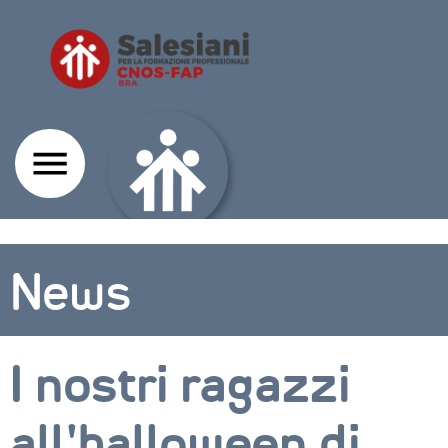
News
I nostri ragazzi
all’halloween di