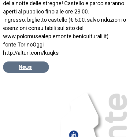
EDUCATIVO
della notte delle streghe! Castello e parco saranno
aperti al pubblico fino alle ore 23.00.
ORIENTAMENTO
Ingresso: biglietto castello (€ 5,00, salvo riduzioni o
esenzioni consultabili sul sito del
QUALITÀ 
E 
www.polomusealepiemonte.beniculturali.it)
ACCREDITAMENTO
fonte TorinoOggi
http://alturl.com/kuqks
EXTRA
News
CONTATTI