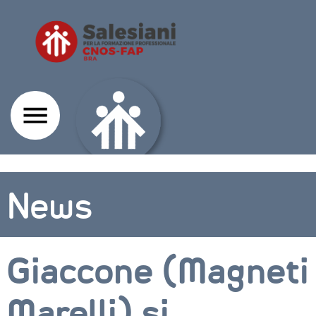
News
Giaccone (Magneti
Marelli) si