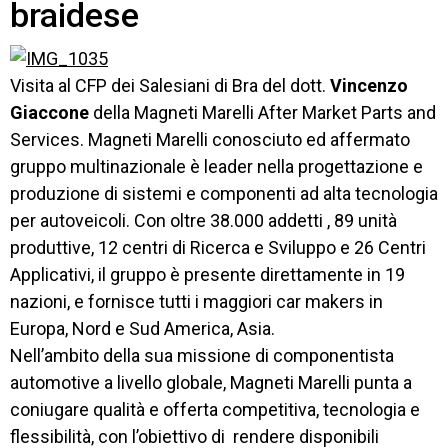
braidese
SETTORI 
PROFESSIONALI
SERVIZI 
Visita al CFP dei Salesiani di Bra del dott.
Vincenzo
AL 
Giaccone
della Magneti Marelli After Market Parts and
LAVORO
Services. Magneti Marelli conosciuto ed affermato
IL 
gruppo multinazionale è leader nella progettazione e
CENTRO
produzione di sistemi e componenti ad alta tecnologia
per autoveicoli. Con oltre 38.000 addetti , 89 unità
PROGETTO 
EDUCATIVO
produttive, 12 centri di Ricerca e Sviluppo e 26 Centri
Applicativi, il gruppo è presente direttamente in 19
ORIENTAMENTO
nazioni, e fornisce tutti i maggiori car makers in
Europa, Nord e Sud America, Asia.
QUALITÀ 
E 
Nell’ambito della sua missione di componentista
ACCREDITAMENTO
automotive a livello globale, Magneti Marelli punta a
coniugare qualità e offerta competitiva, tecnologia e
EXTRA
flessibilità, con l’obiettivo di rendere disponibili