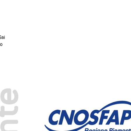
Gai
no