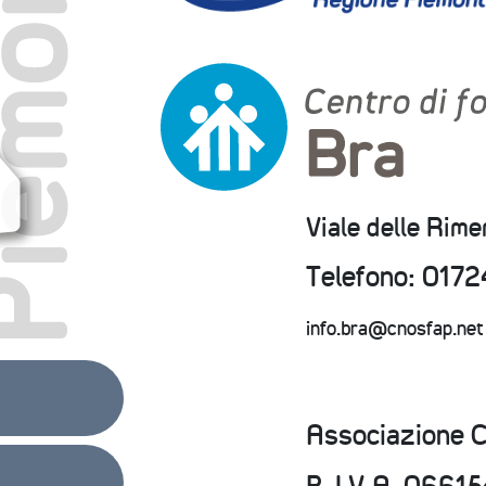
Viale delle Rim
Telefono: 0172
info.bra@cnosfap.net
Associazione 
P. I.V.A. 066