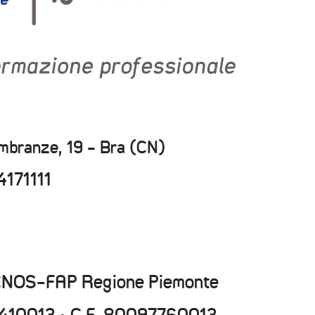
embranze, 19 - Bra (CN)
4171111
CNOS-FAP Regione Piemonte
15410013 • C.F. 80097760013